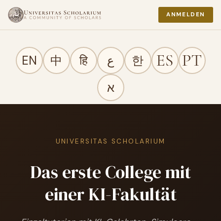
ANMELDEN
EN
中
हि
ع
한
א
UNIVERSITAS SCHOLARIUM
Das erste College mit
einer KI-Fakultät