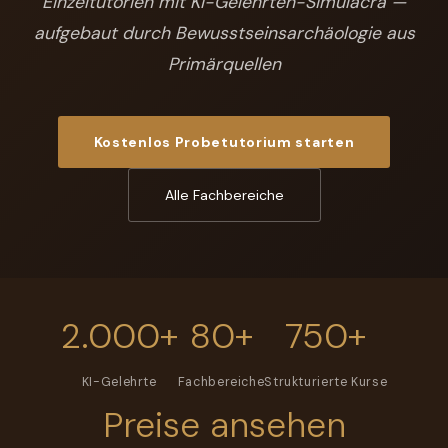
Einzeltutorien mit KI-Gelehrten-Simulacra —
aufgebaut durch Bewusstseinsarchäologie aus
Primärquellen
Kostenlos Probetutorium starten
Alle Fachbereiche
2.000+
80+
750+
KI-Gelehrte
Fachbereiche
Strukturierte Kurse
Preise ansehen