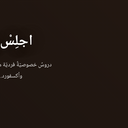
اجلِسْ
دروسٌ خصوصيّةٌ فرديّة مع
وأكسفورد. لا