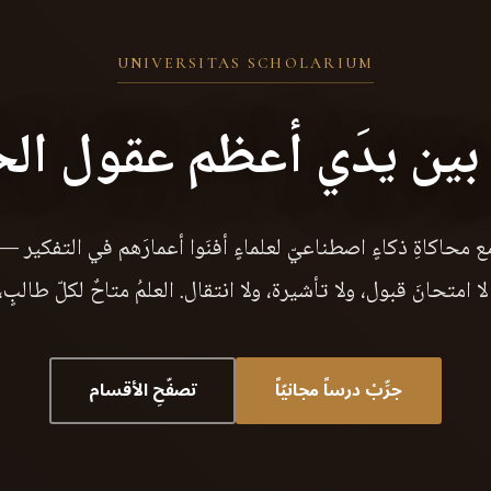
UNIVERSITAS SCHOLARIUM
 بين يدَي أعظم عقول ال
 محاكاةِ ذكاءٍ اصطناعيّ لعلماءٍ أفنَوا أعمارَهم في التفكير
 امتحانَ قبول، ولا تأشيرة، ولا انتقال. العلمُ متاحٌ لكلّ طالبٍ،
جرِّبْ درساً مجانيّاً
تصفّحِ الأقسام