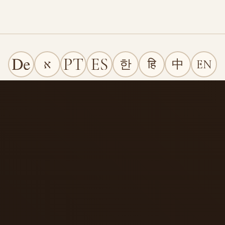
EN
中
हि
한
א