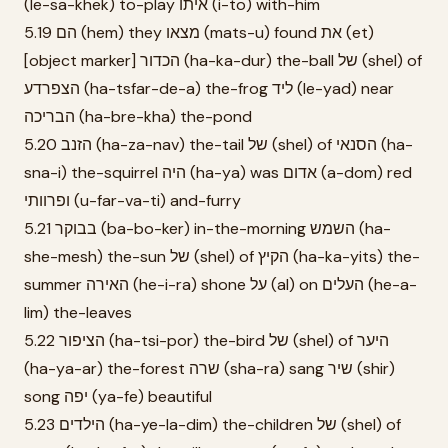
(le-sa-khek) to-play איתו (i-to) with-him
5.19 הם (hem) they מצאו (mats-u) found את (et)
[object marker] הכדור (ha-ka-dur) the-ball של (shel) of
הצפרדע (ha-tsfar-de-a) the-frog ליד (le-yad) near
הבריכה (ha-bre-kha) the-pond
5.20 הזנב (ha-za-nav) the-tail של (shel) of הסנאי (ha-
sna-i) the-squirrel היה (ha-ya) was אדום (a-dom) red
ופרוותי (u-far-va-ti) and-furry
5.21 בבוקר (ba-bo-ker) in-the-morning השמש (ha-
she-mesh) the-sun של (shel) of הקיץ (ha-ka-yits) the-
summer האירה (he-i-ra) shone על (al) on העלים (he-a-
lim) the-leaves
5.22 הציפור (ha-tsi-por) the-bird של (shel) of היער
(ha-ya-ar) the-forest שרה (sha-ra) sang שיר (shir)
song יפה (ya-fe) beautiful
5.23 הילדים (ha-ye-la-dim) the-children של (shel) of