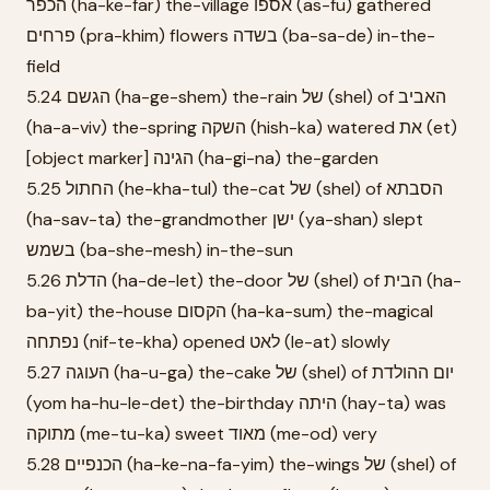
הכפר (ha-ke-far) the-village אספו (as-fu) gathered
פרחים (pra-khim) flowers בשדה (ba-sa-de) in-the-
field
5.24 הגשם (ha-ge-shem) the-rain של (shel) of האביב
(ha-a-viv) the-spring השקה (hish-ka) watered את (et)
[object marker] הגינה (ha-gi-na) the-garden
5.25 החתול (he-kha-tul) the-cat של (shel) of הסבתא
(ha-sav-ta) the-grandmother ישן (ya-shan) slept
בשמש (ba-she-mesh) in-the-sun
5.26 הדלת (ha-de-let) the-door של (shel) of הבית (ha-
ba-yit) the-house הקסום (ha-ka-sum) the-magical
נפתחה (nif-te-kha) opened לאט (le-at) slowly
5.27 העוגה (ha-u-ga) the-cake של (shel) of יום ההולדת
(yom ha-hu-le-det) the-birthday היתה (hay-ta) was
מתוקה (me-tu-ka) sweet מאוד (me-od) very
5.28 הכנפיים (ha-ke-na-fa-yim) the-wings של (shel) of