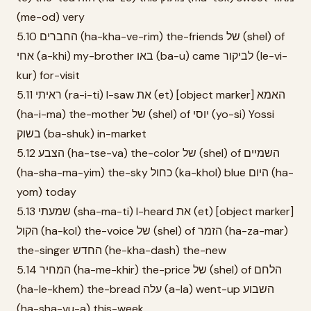
(me-od) very
5.10 החברים (ha-kha-ve-rim) the-friends של (shel) of
אחי (a-khi) my-brother באו (ba-u) came לביקור (le-vi-
kur) for-visit
5.11 ראיתי (ra-i-ti) I-saw את (et) [object marker] האמא
(ha-i-ma) the-mother של (shel) of יוסי (yo-si) Yossi
בשוק (ba-shuk) in-market
5.12 הצבע (ha-tse-va) the-color של (shel) of השמיים
(ha-sha-ma-yim) the-sky כחול (ka-khol) blue היום (ha-
yom) today
5.13 שמעתי (sha-ma-ti) I-heard את (et) [object marker]
הקול (ha-kol) the-voice של (shel) of הזמר (ha-za-mar)
the-singer החדש (he-kha-dash) the-new
5.14 המחיר (ha-me-khir) the-price של (shel) of הלחם
(ha-le-khem) the-bread עלה (a-la) went-up השבוע
(ha-sha-vu-a) this-week