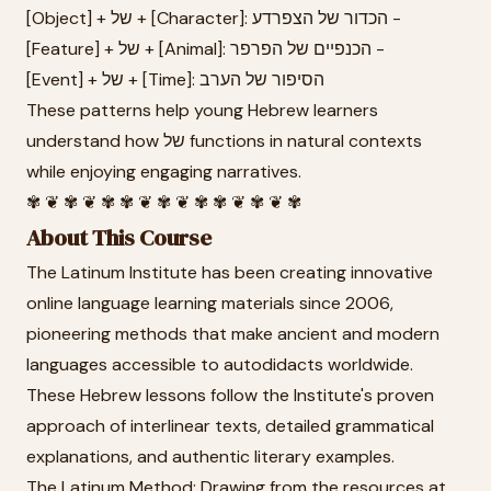
[Object] + של + [Character]: הכדור של הצפרדע -
[Feature] + של + [Animal]: הכנפיים של הפרפר -
[Event] + של + [Time]: הסיפור של הערב
These patterns help young Hebrew learners
understand how של functions in natural contexts
while enjoying engaging narratives.
✾ ❦ ✾ ❦ ✾ ✾ ❦ ✾ ❦ ✾ ✾ ❦ ✾ ❦ ✾
About This Course
The Latinum Institute has been creating innovative
online language learning materials since 2006,
pioneering methods that make ancient and modern
languages accessible to autodidacts worldwide.
These Hebrew lessons follow the Institute's proven
approach of interlinear texts, detailed grammatical
explanations, and authentic literary examples.
The Latinum Method: Drawing from the resources at