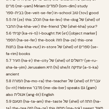
מרים (mir-yam) Miriam לומדים (lom-dim) study
בבית-ספר (be-veit-se-fer) in-school טוב (tov) good
5.5 זה (ze) this הכלב (ha-ke-lev) the-dog של (shel) of
החבר (ha-kha-ver) the-friend שלך (shel-kha) your?
5.6 קניתי (ka-ni-ti) I-bought את (et) [object marker]
הספר (ha-se-fer) the-book הזה (ha-ze) this-one
בחנות (ba-kha-nut) in-store של (shel) of ספרים (se-
fa-rim) books
5.7 העיר (ha-ir) the-city של (shel) of ירושלים (ye-ru-
sha-la-yim) Jerusalem היא (hi) she/it עתיקה (a-ti-ka)
ancient
5.8 המורה (ha-mo-ra) the-teacher של (shel) of עברית
(iv-rit) Hebrew מדבר (me-da-ber) speaks גם (gam)
also אנגלית (ang-lit) English
5.9 הטעם (ha-ta-am) the-taste של (shel) of התה (ha-
te) the-tea הזה (ha-ze) this מתוק (ma-tok) sweet מאוד