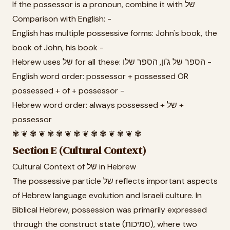
If the possessor is a pronoun, combine it with של
Comparison with English: -
English has multiple possessive forms: John's book, the
book of John, his book -
Hebrew uses של for all these: הספר של ג'ון, הספר שלו -
English word order: possessor + possessed OR
possessed + of + possessor -
Hebrew word order: always possessed + של +
possessor
✾ ❦ ✾ ❦ ✾ ✾ ❦ ✾ ❦ ✾ ✾ ❦ ✾ ❦ ✾
Section E (Cultural Context)
Cultural Context of של in Hebrew
The possessive particle של reflects important aspects
of Hebrew language evolution and Israeli culture. In
Biblical Hebrew, possession was primarily expressed
through the construct state (סמיכות), where two