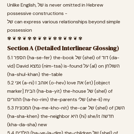
Unlike English, של is never omitted in Hebrew
possessive constructions -
של can express various relationships beyond simple
possession
✾ ❦ ✾ ❦ ✾ ✾ ❦ ✾ ❦ ✾ ✾ ❦ ✾ ❦ ✾
Section A (Detailed Interlinear Glossing)
5.1 הספר (ha-se-fer) the-book של (shel) of דוד (da-
vid) David נמצא (nim-tsa) is-found על (al) on השולחן
(ha-shul-khan) the-table
5.2 אני (a-ni) I אוהב (o-hev) love את (et) [object
marker] הבית (ha-ba-yit) the-house של (shel) of
ההורים (ha-ho-rim) the-parents שלי (she-li) my
5.3 המכונית (ha-me-kho-nit) the-car של (shel) of השכן
(ha-sha-khen) the-neighbor היא (hi) she/it חדשה
(kha-da-sha) new
5.4 הילדים (ha-ye-la-dim) the-children של (shel) of