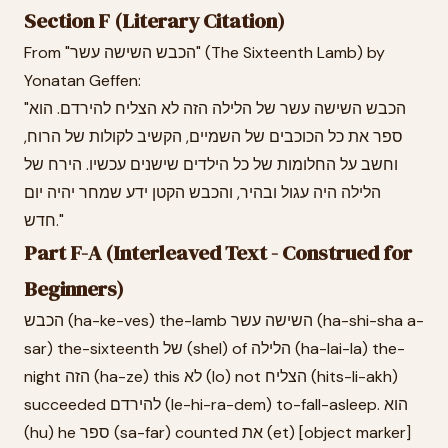
Section F (Literary Citation)
From "הכבש השישה עשר" (The Sixteenth Lamb) by
Yonatan Geffen:
"הכבש השישה עשר של הלילה הזה לא הצליח להירדם. הוא
ספר את כל הכוכבים של השמיים, הקשיב לקולות של הרוח,
וחשב על החלומות של כל הילדים שישנים עכשיו. הירח של
הלילה היה עגול ובהיר, והכבש הקטן ידע שמחר יהיה יום
חדש."
Part F-A (Interleaved Text - Construed for
Beginners)
הכבש (ha-ke-ves) the-lamb השישה עשר (ha-shi-sha a-
sar) the-sixteenth של (shel) of הלילה (ha-lai-la) the-
night הזה (ha-ze) this לא (lo) not הצליח (hits-li-akh)
succeeded להירדם (le-hi-ra-dem) to-fall-asleep. הוא
(hu) he ספר (sa-far) counted את (et) [object marker]