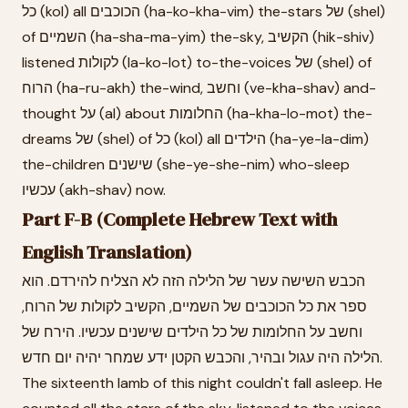
כל (kol) all הכוכבים (ha-ko-kha-vim) the-stars של (shel)
of השמיים (ha-sha-ma-yim) the-sky, הקשיב (hik-shiv)
listened לקולות (la-ko-lot) to-the-voices של (shel) of
הרוח (ha-ru-akh) the-wind, וחשב (ve-kha-shav) and-
thought על (al) about החלומות (ha-kha-lo-mot) the-
dreams של (shel) of כל (kol) all הילדים (ha-ye-la-dim)
the-children שישנים (she-ye-she-nim) who-sleep
עכשיו (akh-shav) now.
Part F-B (Complete Hebrew Text with
English Translation)
הכבש השישה עשר של הלילה הזה לא הצליח להירדם. הוא
ספר את כל הכוכבים של השמיים, הקשיב לקולות של הרוח,
וחשב על החלומות של כל הילדים שישנים עכשיו. הירח של
הלילה היה עגול ובהיר, והכבש הקטן ידע שמחר יהיה יום חדש.
The sixteenth lamb of this night couldn't fall asleep. He