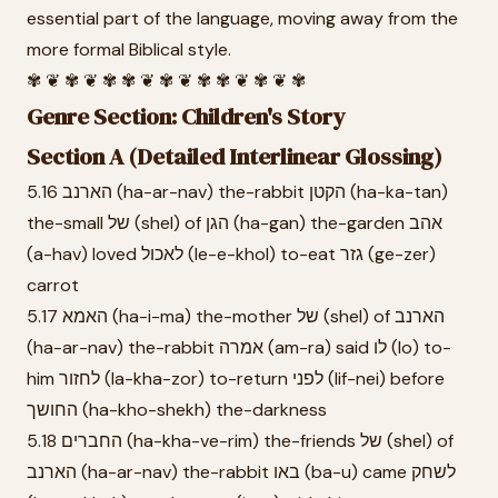
essential part of the language, moving away from the
more formal Biblical style.
✾ ❦ ✾ ❦ ✾ ✾ ❦ ✾ ❦ ✾ ✾ ❦ ✾ ❦ ✾
Genre Section: Children's Story
Section A (Detailed Interlinear Glossing)
5.16 הארנב (ha-ar-nav) the-rabbit הקטן (ha-ka-tan)
the-small של (shel) of הגן (ha-gan) the-garden אהב
(a-hav) loved לאכול (le-e-khol) to-eat גזר (ge-zer)
carrot
5.17 האמא (ha-i-ma) the-mother של (shel) of הארנב
(ha-ar-nav) the-rabbit אמרה (am-ra) said לו (lo) to-
him לחזור (la-kha-zor) to-return לפני (lif-nei) before
החושך (ha-kho-shekh) the-darkness
5.18 החברים (ha-kha-ve-rim) the-friends של (shel) of
הארנב (ha-ar-nav) the-rabbit באו (ba-u) came לשחק