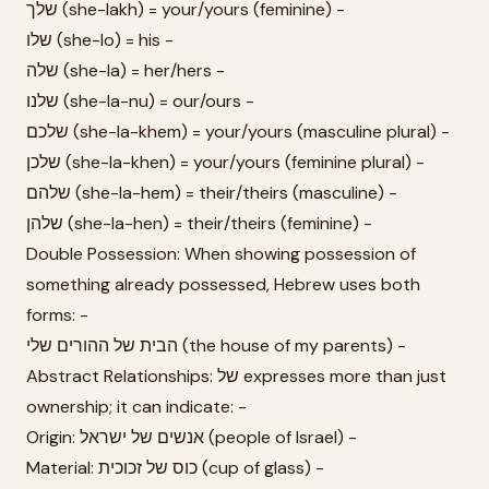
שלך (she-lakh) = your/yours (feminine) -
שלו (she-lo) = his -
שלה (she-la) = her/hers -
שלנו (she-la-nu) = our/ours -
שלכם (she-la-khem) = your/yours (masculine plural) -
שלכן (she-la-khen) = your/yours (feminine plural) -
שלהם (she-la-hem) = their/theirs (masculine) -
שלהן (she-la-hen) = their/theirs (feminine) -
Double Possession: When showing possession of
something already possessed, Hebrew uses both
forms: -
הבית של ההורים שלי (the house of my parents) -
Abstract Relationships: של expresses more than just
ownership; it can indicate: -
Origin: אנשים של ישראל (people of Israel) -
Material: כוס של זכוכית (cup of glass) -