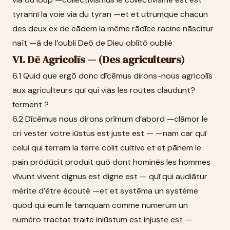
tyrannī la voie via du tyran —et et utrumque chacun
des deux ex de eādem la même rādīce racine nāscitur
naît —ā de l’oubli Deō de Dieu oblītō oublié
VI. Dē Agricolīs — (Des agriculteurs)
6.1 Quid que ergō donc dīcēmus dirons-nous agricolīs
aux agriculteurs quī qui viās les routes claudunt?
ferment ?
6.2 Dīcēmus nous dirons prīmum d’abord —clāmor le
cri vester votre iūstus est juste est — —nam car quī
celui qui terram la terre colit cultive et et pānem le
pain prōdūcit produit quō dont hominēs les hommes
vīvunt vivent dignus est digne est — quī qui audiātur
mérite d’être écouté —et et systēma un système
quod qui eum le tamquam comme numerum un
numéro tractat traite iniūstum est injuste est —