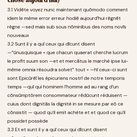
chose aujourd’hui)
3.1 Vidēte voyez nunc maintenant quōmodo comment
idem le même error erreur hodiē aujourd’hui rēgnēt
règne —sed mais sub sous nōminibus des noms novīs
nouveaux
3.2 Sunt il y a quī ceux qui dīcunt disent
—”ūnusquisque « que chacun quaerat cherche lucrum
le profit suum son —et et mercātus le marché ipse lui-
même omnia résoudra solvet” tout » —hī ceux-ci sunt
sont Epicūrēī les épicuriens nostrī de notre temporis
temps —quī qui hominem l’homme ad au rang d’un
cōnsūmptōrem consommateur rēdūcunt réduisent —
cuius dont dignitās la dignité in se mesure par eō ce
cōnsistit — quod qu’il emit achète et et quod ce qu’il
possidet possède
3.3 Et et sunt il y a quī ceux qui dīcunt disent