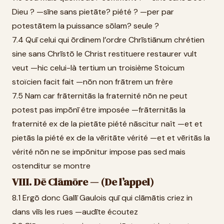
Dieu ? —sīne sans pietāte? piété ? —per par
potestātem la puissance sōlam? seule ?
7.4 Quī celui qui ōrdinem l’ordre Chrīstiānum chrétien
sine sans Chrīstō le Christ restituere restaurer vult
veut —hic celui-là tertium un troisième Stoicum
stoïcien facit fait —nōn non frātrem un frère
7.5 Nam car frāternitās la fraternité nōn ne peut
potest pas impōnī être imposée —frāternitās la
fraternité ex de la pietāte piété nāscitur naît —et et
pietās la piété ex de la vēritāte vérité —et et vēritās la
vérité nōn ne se impōnitur impose pas sed mais
ostenditur se montre
VIII. Dē Clāmōre — (De l’appel)
8.1 Ergō donc Gallī Gaulois quī qui clāmātis criez in
dans viīs les rues —audīte écoutez