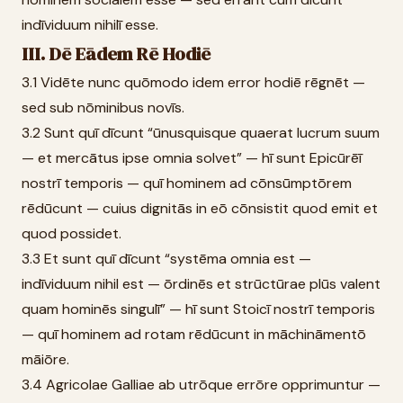
indīviduum nihilī esse.
III. Dē Eādem Rē Hodiē
3.1 Vidēte nunc quōmodo idem error hodiē rēgnēt —
sed sub nōminibus novīs.
3.2 Sunt quī dīcunt “ūnusquisque quaerat lucrum suum
— et mercātus ipse omnia solvet” — hī sunt Epicūrēī
nostrī temporis — quī hominem ad cōnsūmptōrem
rēdūcunt — cuius dignitās in eō cōnsistit quod emit et
quod possidet.
3.3 Et sunt quī dīcunt “systēma omnia est —
indīviduum nihil est — ōrdinēs et strūctūrae plūs valent
quam hominēs singulī” — hī sunt Stoicī nostrī temporis
— quī hominem ad rotam rēdūcunt in māchināmentō
māiōre.
3.4 Agricolae Galliae ab utrōque errōre opprimuntur —