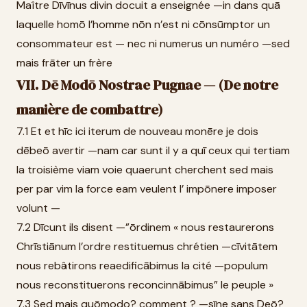
Maître Dīvīnus divin docuit a enseignée —in dans quā
laquelle homō l’homme nōn n’est ni cōnsūmptor un
consommateur est — nec ni numerus un numéro —sed
mais frāter un frère
VII. Dē Modō Nostrae Pugnae — (De notre
manière de combattre)
7.1 Et et hīc ici iterum de nouveau monēre je dois
dēbeō avertir —nam car sunt il y a quī ceux qui tertiam
la troisième viam voie quaerunt cherchent sed mais
per par vim la force eam veulent l’ impōnere imposer
volunt —
7.2 Dīcunt ils disent —”ōrdinem « nous restaurerons
Chrīstiānum l’ordre restituemus chrétien —cīvitātem
nous rebâtirons reaedificābimus la cité —populum
nous reconstituerons reconcinnābimus” le peuple »
7.3 Sed mais quōmodo? comment ? —sīne sans Deō?