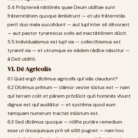
5.4 Prōptereā nātiōnēs quae Deum oblītae sunt
frāternitātem quoque āmīsērunt — et ubi frāternitās
perit duo mala succēdunt — aut lupī inter sē dēvorant
— aut pastor tyrannicus ovēs ad mactātiōnem dūcit.
5.5 Individualismus est lupī via — collectīvismus est
tyrannī via — et utrumque ex eādem rādīce nāscitur —
ā Deō oblītō.
VI. Dē Agricolīs
6.1 Quid ergō dīcēmus agricolīs quī viās claudunt?
6.2 Dīcēmus prīmum — clāmor vester iūstus est — nam
quī terram colit et pānem prōdūcit quō hominēs vīvunt
dignus est quī audiātur — et systēma quod eum
tamquam numerum tractat iniūstum est.
6.3 Sed dīcēmus quoque — nōlīte putāre remedium
esse ut ūnusquisque prō sē sōlō pugnet — nam hoc