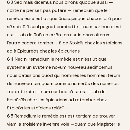
6.3 Sed mais dīcēmus nous dirons quoque aussi —
nōlīte ne pensez pas putāre — remedium que le
remède esse est ut que ūnusquisque chacun prō pour
sē soi sōlō seul pugnet combatte —nam car hoc c’est
est — ab de ūnō un errōre erreur in dans alterum
l’autre cadere tomber —ā de Stoicīs chez les stoïciens
ad à Epicūrēōs chez les épicuriens
6.4 Nec ni remedium le remède est n’est ut que
systēma un système novum nouveau aedificēmus
nous bâtissions quod qui hominēs les hommes iterum
de nouveau tamquam comme numerōs des numéros
tractet traite —nam car hoc c’est est — ab de
Epicūrēīs chez les épicuriens ad retomber chez
Stoicōs les stoïciens relābī —
6.5 Remedium le remède est est tertiam de trouver
viam la troisième invenīre voie —quam que Magister le