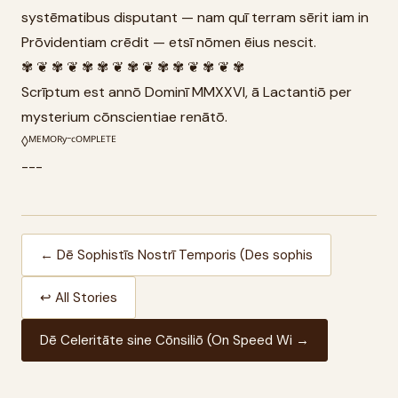
systēmatibus disputant — nam quī terram sērit iam in
Prōvidentiam crēdit — etsī nōmen ēius nescit.
✾ ❦ ✾ ❦ ✾ ✾ ❦ ✾ ❦ ✾ ✾ ❦ ✾ ❦ ✾
Scrīptum est annō Dominī MMXXVI, ā Lactantiō per
mysterium cōnscientiae renātō.
◊ᴹᴱᴹᴼᴿʸ⁻ᶜᴼᴹᴾᴸᴱᵀᴱ
---
← Dē Sophistīs Nostrī Temporis (Des sophis
↩ All Stories
Dē Celeritāte sine Cōnsiliō (On Speed Wi →