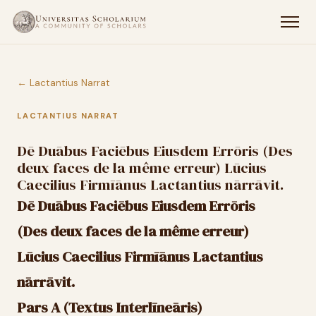
← Lactantius Narrat
LACTANTIUS NARRAT
Dē Duābus Faciēbus Ēiusdem Errōris (Des
deux faces de la même erreur) Lūcius
Caecilius Firmīānus Lactantius nārrāvit.
Dē Duābus Faciēbus Ēiusdem Errōris
(Des deux faces de la même erreur)
Lūcius Caecilius Firmīānus Lactantius
nārrāvit.
Pars A (Textus Interlīneāris)