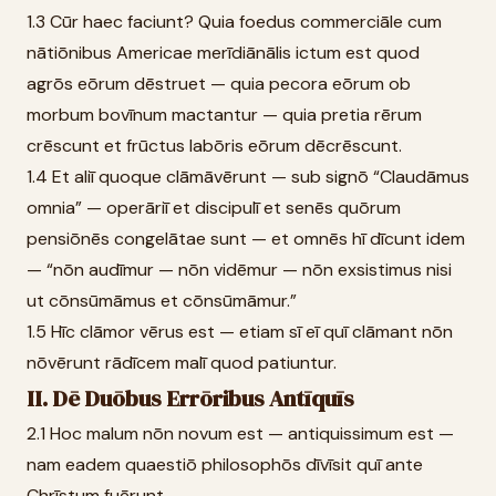
1.3 Cūr haec faciunt? Quia foedus commerciāle cum
nātiōnibus Americae merīdiānālis ictum est quod
agrōs eōrum dēstruet — quia pecora eōrum ob
morbum bovīnum mactantur — quia pretia rērum
crēscunt et frūctus labōris eōrum dēcrēscunt.
1.4 Et aliī quoque clāmāvērunt — sub signō “Claudāmus
omnia” — operāriī et discipulī et senēs quōrum
pensiōnēs congelātae sunt — et omnēs hī dīcunt idem
— “nōn audīmur — nōn vidēmur — nōn exsistimus nisi
ut cōnsūmāmus et cōnsūmāmur.”
1.5 Hīc clāmor vērus est — etiam sī eī quī clāmant nōn
nōvērunt rādīcem malī quod patiuntur.
II. Dē Duōbus Errōribus Antīquīs
2.1 Hoc malum nōn novum est — antiquissimum est —
nam eadem quaestiō philosophōs dīvīsit quī ante
Chrīstum fuērunt.