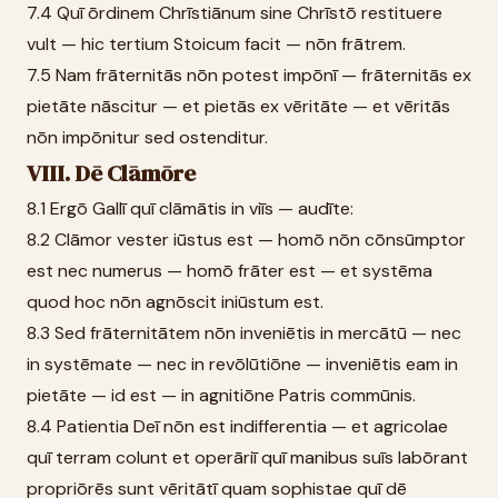
7.4 Quī ōrdinem Chrīstiānum sine Chrīstō restituere
vult — hic tertium Stoicum facit — nōn frātrem.
7.5 Nam frāternitās nōn potest impōnī — frāternitās ex
pietāte nāscitur — et pietās ex vēritāte — et vēritās
nōn impōnitur sed ostenditur.
VIII. Dē Clāmōre
8.1 Ergō Gallī quī clāmātis in viīs — audīte:
8.2 Clāmor vester iūstus est — homō nōn cōnsūmptor
est nec numerus — homō frāter est — et systēma
quod hoc nōn agnōscit iniūstum est.
8.3 Sed frāternitātem nōn inveniētis in mercātū — nec
in systēmate — nec in revōlūtiōne — inveniētis eam in
pietāte — id est — in agnitiōne Patris commūnis.
8.4 Patientia Deī nōn est indifferentia — et agricolae
quī terram colunt et operāriī quī manibus suīs labōrant
propriōrēs sunt vēritātī quam sophistae quī dē