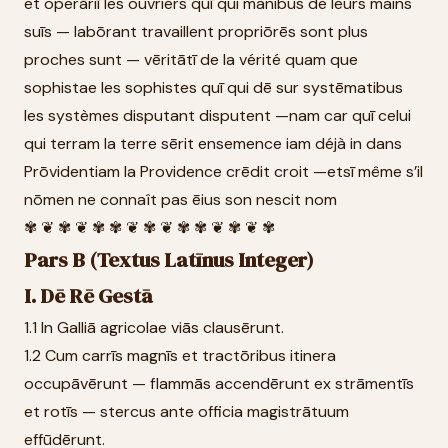
et operāriī les ouvriers quī qui manibus de leurs mains
suīs — labōrant travaillent propriōrēs sont plus
proches sunt — vēritātī de la vérité quam que
sophistae les sophistes quī qui dē sur systēmatibus
les systèmes disputant disputent —nam car quī celui
qui terram la terre sērit ensemence iam déjà in dans
Prōvidentiam la Providence crēdit croit —etsī même s’il
nōmen ne connaît pas ēius son nescit nom
✾ ❦ ✾ ❦ ✾ ✾ ❦ ✾ ❦ ✾ ✾ ❦ ✾ ❦ ✾
Pars B (Textus Latīnus Integer)
I. Dē Rē Gestā
1.1 In Galliā agricolae viās clausērunt.
1.2 Cum carrīs magnīs et tractōribus itinera
occupāvērunt — flammās accendērunt ex strāmentīs
et rotīs — stercus ante officia magistrātuum
effūdērunt.