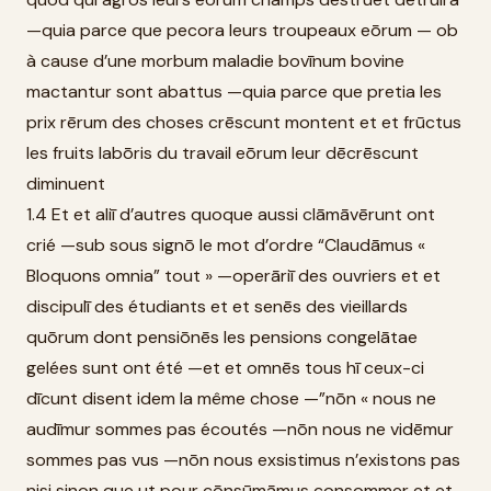
—quia parce que pecora leurs troupeaux eōrum — ob
à cause d’une morbum maladie bovīnum bovine
mactantur sont abattus —quia parce que pretia les
prix rērum des choses crēscunt montent et et frūctus
les fruits labōris du travail eōrum leur dēcrēscunt
diminuent
1.4 Et et aliī d’autres quoque aussi clāmāvērunt ont
crié —sub sous signō le mot d’ordre “Claudāmus «
Bloquons omnia” tout » —operāriī des ouvriers et et
discipulī des étudiants et et senēs des vieillards
quōrum dont pensiōnēs les pensions congelātae
gelées sunt ont été —et et omnēs tous hī ceux-ci
dīcunt disent idem la même chose —”nōn « nous ne
audīmur sommes pas écoutés —nōn nous ne vidēmur
sommes pas vus —nōn nous exsistimus n’existons pas
nisi sinon que ut pour cōnsūmāmus consommer et et