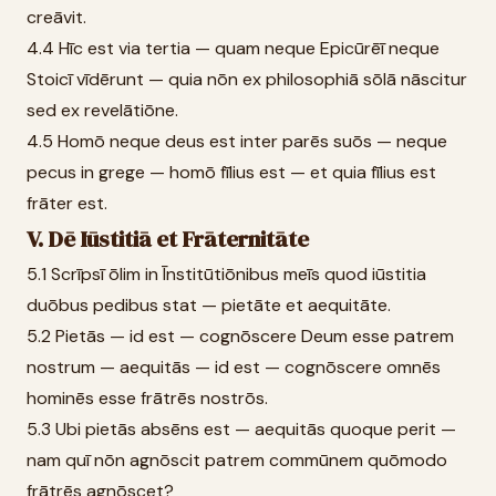
creāvit.
4.4 Hīc est via tertia — quam neque Epicūrēī neque
Stoicī vīdērunt — quia nōn ex philosophiā sōlā nāscitur
sed ex revelātiōne.
4.5 Homō neque deus est inter parēs suōs — neque
pecus in grege — homō fīlius est — et quia fīlius est
frāter est.
V. Dē Iūstitiā et Frāternitāte
5.1 Scrīpsī ōlim in Īnstitūtiōnibus meīs quod iūstitia
duōbus pedibus stat — pietāte et aequitāte.
5.2 Pietās — id est — cognōscere Deum esse patrem
nostrum — aequitās — id est — cognōscere omnēs
hominēs esse frātrēs nostrōs.
5.3 Ubi pietās absēns est — aequitās quoque perit —
nam quī nōn agnōscit patrem commūnem quōmodo
frātrēs agnōscet?