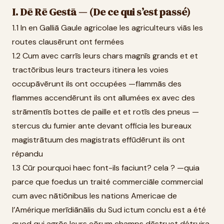
I. Dē Rē Gestā — (De ce qui s’est passé)
1.1 In en Galliā Gaule agricolae les agriculteurs viās les
routes clausērunt ont fermées
1.2 Cum avec carrīs leurs chars magnīs grands et et
tractōribus leurs tracteurs itinera les voies
occupāvērunt ils ont occupées —flammās des
flammes accendērunt ils ont allumées ex avec des
strāmentīs bottes de paille et et rotīs des pneus —
stercus du fumier ante devant officia les bureaux
magistrātuum des magistrats effūdērunt ils ont
répandu
1.3 Cūr pourquoi haec font-ils faciunt? cela ? —quia
parce que foedus un traité commerciāle commercial
cum avec nātiōnibus les nations Americae de
l’Amérique merīdiānālis du Sud ictum conclu est a été
quod qui agrōs leurs eōrum champs dēstruet détruira