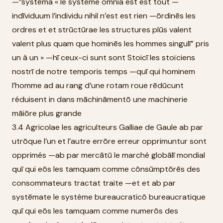
—”systēma « le système omnia est est tout —
indīviduum l’individu nihil n’est est rien —ōrdinēs les
ordres et et strūctūrae les structures plūs valent
valent plus quam que hominēs les hommes singulī” pris
un à un » —hī ceux-ci sunt sont Stoicī les stoïciens
nostrī de notre temporis temps —quī qui hominem
l’homme ad au rang d’une rotam roue rēdūcunt
réduisent in dans māchināmentō une machinerie
māiōre plus grande
3.4 Agricolae les agriculteurs Galliae de Gaule ab par
utrōque l’un et l’autre errōre erreur opprimuntur sont
opprimés —ab par mercātū le marché globālī mondial
quī qui eōs les tamquam comme cōnsūmptōrēs des
consommateurs tractat traite —et et ab par
systēmate le système bureaucraticō bureaucratique
quī qui eōs les tamquam comme numerōs des