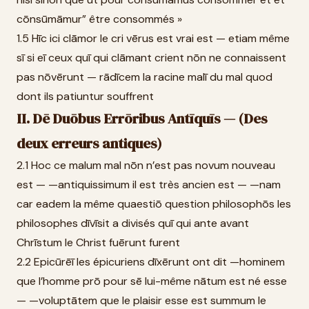
cōnsūmāmur” être consommés »
1.5 Hīc ici clāmor le cri vērus est vrai est — etiam même
sī si eī ceux quī qui clāmant crient nōn ne connaissent
pas nōvērunt — rādīcem la racine malī du mal quod
dont ils patiuntur souffrent
II. Dē Duōbus Errōribus Antīquīs — (Des
deux erreurs antiques)
2.1 Hoc ce malum mal nōn n’est pas novum nouveau
est — —antiquissimum il est très ancien est — —nam
car eadem la même quaestiō question philosophōs les
philosophes dīvīsit a divisés quī qui ante avant
Chrīstum le Christ fuērunt furent
2.2 Epicūrēī les épicuriens dīxērunt ont dit —hominem
que l’homme prō pour sē lui-même nātum est né esse
— —voluptātem que le plaisir esse est summum le