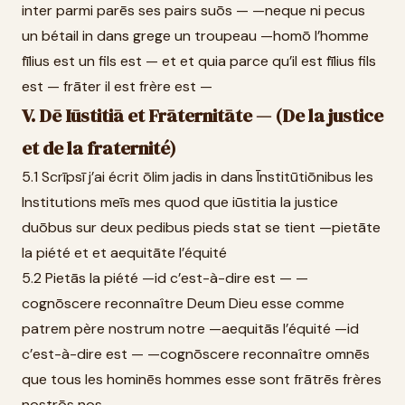
inter parmi parēs ses pairs suōs — —neque ni pecus
un bétail in dans grege un troupeau —homō l’homme
fīlius est un fils est — et et quia parce qu’il est fīlius fils
est — frāter il est frère est —
V. Dē Iūstitiā et Frāternitāte — (De la justice
et de la fraternité)
5.1 Scrīpsī j’ai écrit ōlim jadis in dans Īnstitūtiōnibus les
Institutions meīs mes quod que iūstitia la justice
duōbus sur deux pedibus pieds stat se tient —pietāte
la piété et et aequitāte l’équité
5.2 Pietās la piété —id c’est-à-dire est — —
cognōscere reconnaître Deum Dieu esse comme
patrem père nostrum notre —aequitās l’équité —id
c’est-à-dire est — —cognōscere reconnaître omnēs
que tous les hominēs hommes esse sont frātrēs frères
nostrōs nos