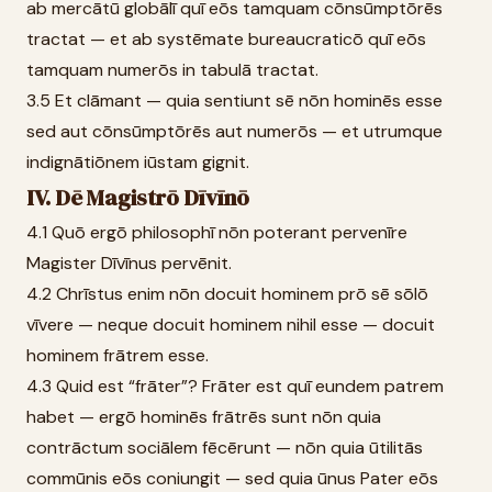
ab mercātū globālī quī eōs tamquam cōnsūmptōrēs
tractat — et ab systēmate bureaucraticō quī eōs
tamquam numerōs in tabulā tractat.
3.5 Et clāmant — quia sentiunt sē nōn hominēs esse
sed aut cōnsūmptōrēs aut numerōs — et utrumque
indignātiōnem iūstam gignit.
IV. Dē Magistrō Dīvīnō
4.1 Quō ergō philosophī nōn poterant pervenīre
Magister Dīvīnus pervēnit.
4.2 Chrīstus enim nōn docuit hominem prō sē sōlō
vīvere — neque docuit hominem nihil esse — docuit
hominem frātrem esse.
4.3 Quid est “frāter”? Frāter est quī eundem patrem
habet — ergō hominēs frātrēs sunt nōn quia
contrāctum sociālem fēcērunt — nōn quia ūtilitās
commūnis eōs coniungit — sed quia ūnus Pater eōs