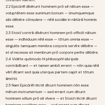
2.2 Epicūrēī dīxērunt hominem prō sē nātum esse —
voluptātem esse summum bonum — ūnumquemque
sibi dēbēre cōnsulere — nihil sociāle in nātūrā hominis
esse.
2.3 Stoicī contrā dīxērunt hominem prō officiō nātum
esse — indīviduum nihil esse — tōtum omnia esse —
singulōs tamquam membra corporis servīre dēbēre —
et sī necesse sit membrum prō corpore perīre dēbēre.
2.4 Vidēte quōmodo hī philosophī sibi ipsīs
contrādīcant — et tamen ambō errent — nōn quia nihil
vērī dīcant sed quia uterque partem capit et tōtum
āmittit.
2.5 Nam Epicūrēī rēctē dīcunt hominem nōn esse
mērum instrumentum — sed errant cum dīcunt
hominem sōlum prō sē vīvere — et Stoicī rēctē dīcunt
hominem sociālem esse — sed errant cum dīcunt