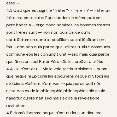
esse —
4.3 Quid que est signifie “frāter”? « frère » ? —frāter un
frère est est celui quī qui eundem le même patrem
père habet a —ergō donc hominēs les hommes frātrēs
sont frères sunt — nōn non quia parce qu’ils
contrāctum un contrat sociālem social fēcērunt ont
fait —nōn non quia parce que ūtilitās l’utilité commūnis
commune eōs les coniungit unit —sed mais quia parce
que ūnus un seul Pater Père eōs les creāvit a créés
4.4 Hīc c’est est — via la voie tertia troisième —quam
que neque ni Epicūrēī les épicuriens neque ni Stoicī les
stoïciens vīdērunt n’ont vue —quia parce qu’il nōn
n’est pas ex de la philosophiā philosophie sōlā seule
nāscitur qu’elle naît sed mais ex de la revelātiōne
révélation
4.5 Homō l’homme neque n’est ni deus un dieu est —