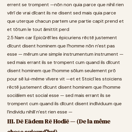
errent se trompent —nōn non quia parce que nihil rien
vērī de vrai dīcant ils ne disent sed mais quia parce
que uterque chacun partem une partie capit prend et
et tōtum le tout āmittit perd
2.5 Nam car Epicūrēī les épicuriens rēctē justement
dīcunt disent hominem que l’homme nōn n’est pas
esse — mērum une simple instrumentum instrument —
sed mais errant ils se trompent cum quand ils dīcunt
disent hominem que l’homme sōlum seulement prō
pour sē lui-même vīvere vit —et et Stoicī les stoïciens
rēctē justement dīcunt disent hominem que l’homme
sociālem est social esse — sed mais errant ils se
trompent cum quand ils dīcunt disent indīviduum que
l’individu nihilī n’est rien esse —
III. Dē Eādem Rē Hodiē — (De la même