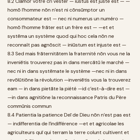
8.2 Clāmor votre cri vester — iūstus est juste est — —
homō l’homme nōn n’est ni cōnsūmptor un
consommateur est — nec ni numerus un numéro —
homō l’homme frāter est un frère est — —et et
systēma un système quod qui hoc cela nōn ne
reconnaît pas agnōscit — iniūstum est injuste est —
8.3 Sed mais frāternitātem la fraternité nōn vous ne la
inveniētis trouverez pas in dans mercātū le marché —
nec ni in dans systēmate le système —nec ni in dans
revōlūtiōne la révolution —inveniētis vous la trouverez
eam — in dans pietāte la piété —id c’est-à-dire est —
—in dans agnitiōne la reconnaissance Patris du Père
commūnis commun
8.4 Patientia la patience Deī de Dieu nōn n’est pas est
— indifferentia de l’indifférence —et et agricolae les
agriculteurs quī qui terram la terre colunt cultivent et