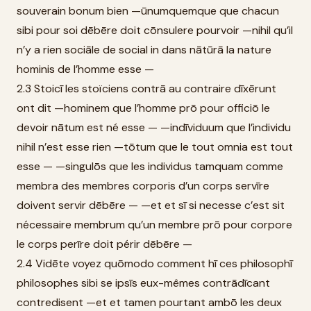
souverain bonum bien —ūnumquemque que chacun
sibi pour soi dēbēre doit cōnsulere pourvoir —nihil qu’il
n’y a rien sociāle de social in dans nātūrā la nature
hominis de l’homme esse —
2.3 Stoicī les stoïciens contrā au contraire dīxērunt
ont dit —hominem que l’homme prō pour officiō le
devoir nātum est né esse — —indīviduum que l’individu
nihil n’est esse rien —tōtum que le tout omnia est tout
esse — —singulōs que les individus tamquam comme
membra des membres corporis d’un corps servīre
doivent servir dēbēre — —et et sī si necesse c’est sit
nécessaire membrum qu’un membre prō pour corpore
le corps perīre doit périr dēbēre —
2.4 Vidēte voyez quōmodo comment hī ces philosophī
philosophes sibi se ipsīs eux-mêmes contrādīcant
contredisent —et et tamen pourtant ambō les deux