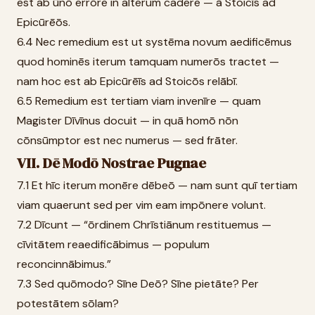
est ab ūnō errōre in alterum cadere — ā Stoicīs ad
Epicūrēōs.
6.4 Nec remedium est ut systēma novum aedificēmus
quod hominēs iterum tamquam numerōs tractet —
nam hoc est ab Epicūrēīs ad Stoicōs relābī.
6.5 Remedium est tertiam viam invenīre — quam
Magister Dīvīnus docuit — in quā homō nōn
cōnsūmptor est nec numerus — sed frāter.
VII. Dē Modō Nostrae Pugnae
7.1 Et hīc iterum monēre dēbeō — nam sunt quī tertiam
viam quaerunt sed per vim eam impōnere volunt.
7.2 Dīcunt — “ōrdinem Chrīstiānum restituemus —
cīvitātem reaedificābimus — populum
reconcinnābimus.”
7.3 Sed quōmodo? Sīne Deō? Sīne pietāte? Per
potestātem sōlam?