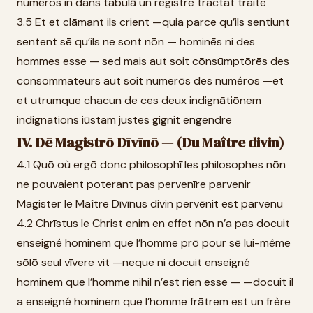
numéros in dans tabulā un registre tractat traite
3.5 Et et clāmant ils crient —quia parce qu’ils sentiunt
sentent sē qu’ils ne sont nōn — hominēs ni des
hommes esse — sed mais aut soit cōnsūmptōrēs des
consommateurs aut soit numerōs des numéros —et
et utrumque chacun de ces deux indignātiōnem
indignations iūstam justes gignit engendre
IV. Dē Magistrō Dīvīnō — (Du Maître divin)
4.1 Quō où ergō donc philosophī les philosophes nōn
ne pouvaient poterant pas pervenīre parvenir
Magister le Maître Dīvīnus divin pervēnit est parvenu
4.2 Chrīstus le Christ enim en effet nōn n’a pas docuit
enseigné hominem que l’homme prō pour sē lui-même
sōlō seul vīvere vit —neque ni docuit enseigné
hominem que l’homme nihil n’est rien esse — —docuit il
a enseigné hominem que l’homme frātrem est un frère